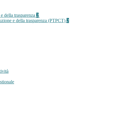
 e della trasparenza
2
rruzione e della trasparenza (PTPCT)
2
ività
stionale