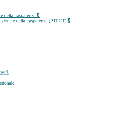
 e della trasparenza
2
rruzione e della trasparenza (PTPCT)
2
ività
stionale