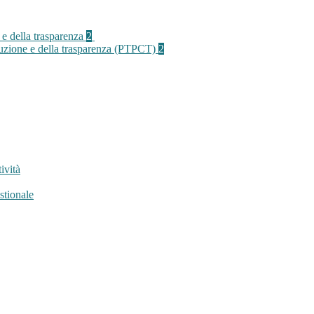
 e della trasparenza
2
rruzione e della trasparenza (PTPCT)
2
ività
stionale