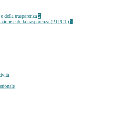
 e della trasparenza
2
rruzione e della trasparenza (PTPCT)
2
ività
stionale