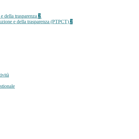
 e della trasparenza
2
rruzione e della trasparenza (PTPCT)
2
ività
stionale