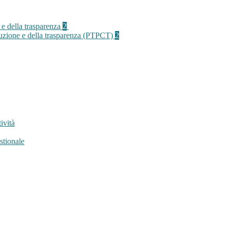
 e della trasparenza
2
rruzione e della trasparenza (PTPCT)
2
ività
stionale