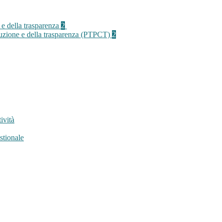
 e della trasparenza
2
rruzione e della trasparenza (PTPCT)
2
ività
stionale