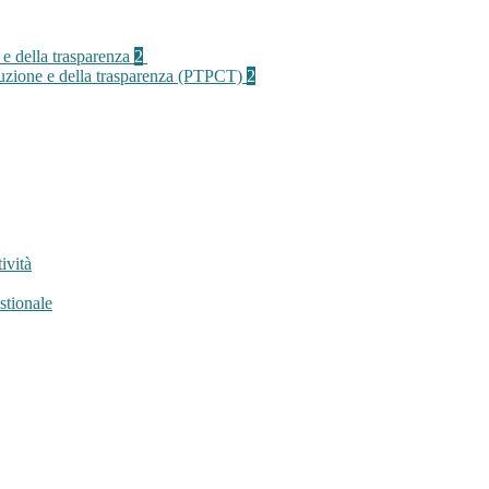
 e della trasparenza
2
rruzione e della trasparenza (PTPCT)
2
ività
stionale