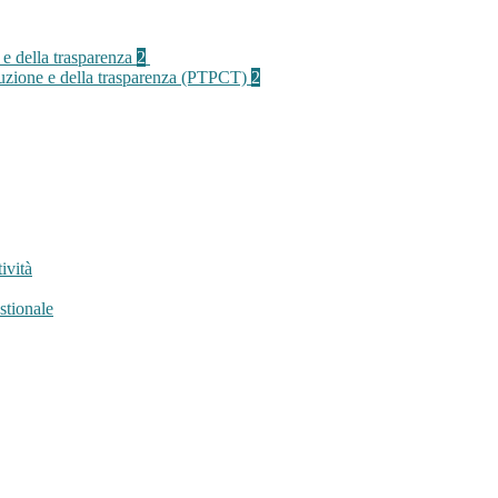
 e della trasparenza
2
rruzione e della trasparenza (PTPCT)
2
ività
stionale